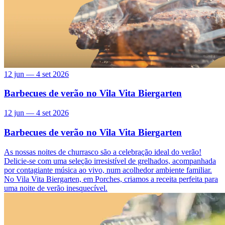
12 jun — 4 set 2026
Barbecues de verão no Vila Vita Biergarten
12 jun — 4 set 2026
Barbecues de verão no Vila Vita Biergarten
As nossas noites de churrasco são a celebração ideal do verão!
Delicie-se com uma seleção irresistível de grelhados, acompanhada
por contagiante música ao vivo, num acolhedor ambiente familiar.
No Vila Vita Biergarten, em Porches, criamos a receita perfeita para
uma noite de verão inesquecível.