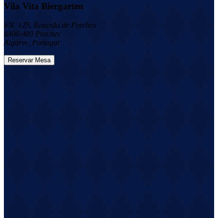
Vila Vita Biergarten
EN. 125, Rotunda de Porches
8400-489 Porches
Algarve, Portugal
Reservar Mesa