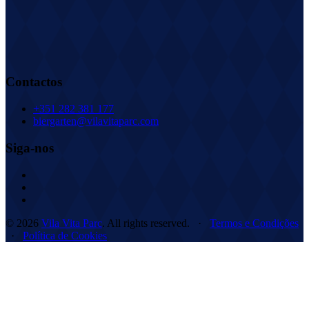
Contactos
+351 282 381 177
biergarten@vilavitaparc.com
Siga-nos
© 2026
Vila Vita Parc
. All rights reserved. ·
Termos e Condições
·
Política de Cookies